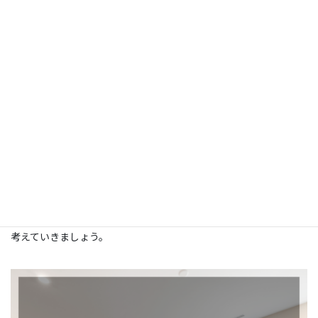
「まだ決めきれない」
「考えるのがつらい」
そう感じているなら、それは自然なことです。
一人で抱え込まず、まずは現状を整理するところからで構いませ
ん。
売るための相談ではなく、
後悔しないための相談
として。
山科区の空き家相続、これからをどうするか、一緒に、ゆっくり
考えていきましょう。