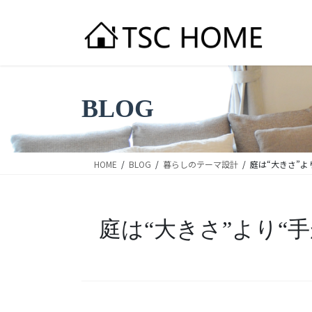
コ
ナ
ン
ビ
テ
ゲ
ン
ー
ツ
シ
へ
ョ
BLOG
ス
ン
キ
に
ッ
移
プ
動
HOME
BLOG
暮らしのテーマ設計
庭は“大きさ”
庭は“大きさ”より“