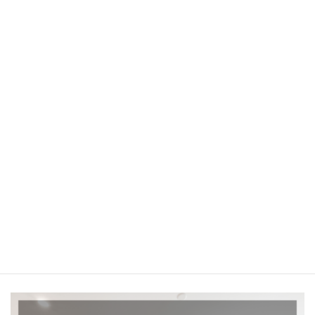
「子育て卒業世代のための 住まいの整理の考え方」
をご用意しています。
売却を前提にしない内容で、京都の家ならではの考え方もまとめ
ています。
京都の家は、
扱いが難しいからこそ、雑に決めてはいけない家
で
す。
京都市で暮らしてきた家には、数字では測れない背景がありま
す。
私たちは、伏見・山科を中心に、そんな家と家族の事情を、一つ
ひとつ丁寧に扱う仕事を続けています。
「簡単に売れない」と言われたときこそ、立ち止まって考えるタイ
ミングかもしれません。