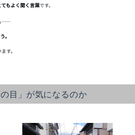
とてもよく聞く言葉
です。
―
まう。
います。
所の目」が気になるのか