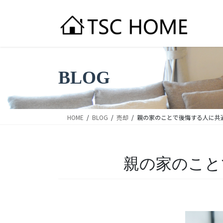
コ
ナ
ン
ビ
テ
ゲ
ン
ー
ツ
シ
へ
ョ
BLOG
ス
ン
キ
に
ッ
移
プ
動
HOME
BLOG
売却
親の家のことで後悔する人に共
親の家のこと