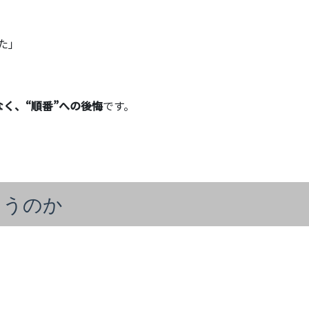
た」
く、“順番”への後悔
です。
まうのか